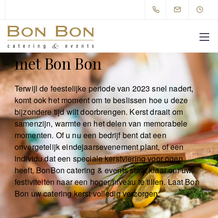
Catering kerst 2023 vier je
met Bon Bon
Terwijl de feestelijke periode van 2023 snel nadert,
komt ook het moment om te beslissen hoe u deze
bijzondere tijd wilt doorbrengen. Kerst draait om
samenzijn, warmte en het delen van memorabele
momenten. Of u nu een bedrijf bent dat een
onvergetelijk eindejaarsevenement plant, of een
individu dat een speciale kerstviering voor ogen
heeft, BonBon catering & events staat klaar om uw
festiviteiten naar een hoger niveau te tillen. Laat Bon
Bon uw catering kerst volledig verzorgen.