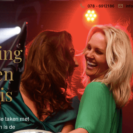
078 - 6912186
inf
ing
en
is
le taken met
n is de