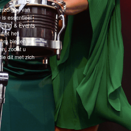
verzorgen van
 is essentieel
ering & Events
 met het
arom bieden we
en, zodat u
ie dit met zich