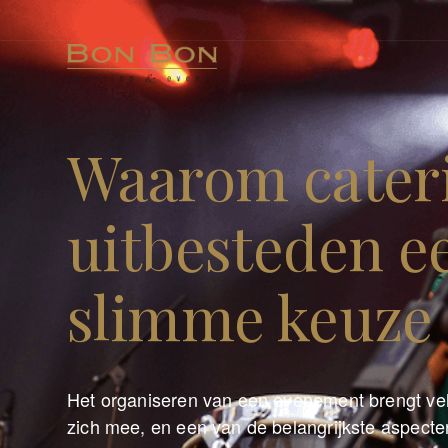
Waarom cater
uitbesteden e
slimme keuze 
Het organiseren van een evenement brengt ve
zich mee, en een van de belangrijkste aspecte