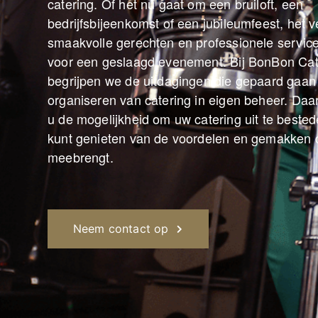
catering. Of het nu gaat om een bruiloft, een
bedrijfsbijeenkomst of een jubileumfeest, het 
smaakvolle gerechten en professionele service
voor een geslaagd evenement. Bij BonBon Cat
begrijpen we de uitdagingen die gepaard gaan
organiseren van catering in eigen beheer. Da
u de mogelijkheid om uw catering uit te bested
kunt genieten van de voordelen en gemakken d
meebrengt.
Neem contact op