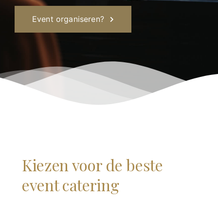
Event organiseren?
Kiezen voor de beste
event catering