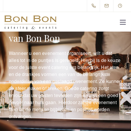
De perfecte event catering
van Bon Bon
Wanneer u een evenement organiseert, wilt u dat
alles tot in de puntjes is geregeld. Hierbij is de keuze
voor de juiste event catering erg belangrijk. Het eten
en de drankjes vormen een van de belangrijkste
onderdelen van een geslaagd evenement. Ze kunnen
de sfeer maken of breken. Goede catering zorgt
ervoor dat uw gasten tevreden zijn en met een goed
gevoel naar huis gaan. Hierdoor zal uw evenement
lang bij de mensen bijblijven en positief worden
ontvangen.