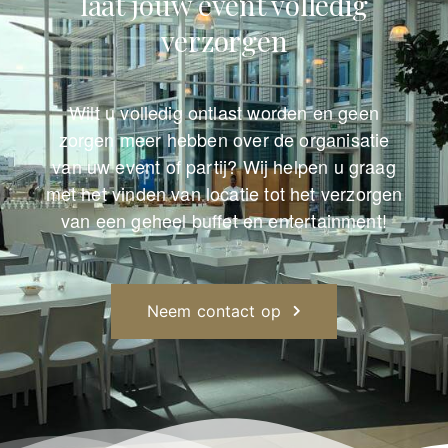
laat jouw event volledig
verzorgen
Wilt u volledig ontlast worden en geen
zorgen meer hebben over de organisatie
van uw event of partij? Wij helpen u graag
met het vinden van locatie tot het verzorgen
van een geheel buffet en entertainment!
Neem contact op