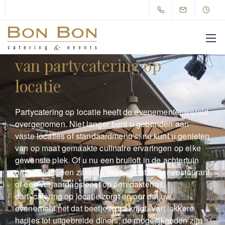
Ontdek de mogelijkheden
van partycatering op
locatie
Partycatering op locatie heeft de evenementenwereld
overgenomen. Niet langer bent u gebonden aan
vaste locaties of standaardmenu's; nu kunt u genieten
van op maat gemaakte culinaire ervaringen op elke
gewenste plek. Of u nu een bruiloft in de achtertuin
organiseert, een zakelijk evenement in een restaurant
of een verjaardagsfeest op een dakterras,
partycatering op locatie zorgt ervoor dat uw
evenement net dat beetje extra krijgt. Van lekkere
hapjes tot uitgebreide diners, de mogelijkheden zijn